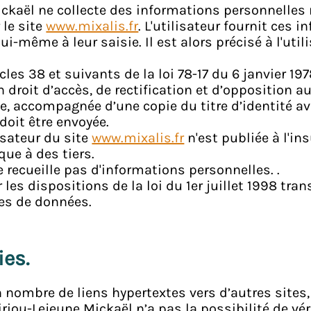
ckaël ne collecte des informations personnelles re
 le site
www.mixalis.fr
. L'utilisateur fournit ces
i-même à leur saisie. Il est alors précisé à l'util
s 38 et suivants de la loi 78-17 du 6 janvier 1978 
un droit d’accès, de rectification et d’opposition
, accompagnée d’une copie du titre d’identité ave
doit être envoyée.
isateur du site
www.mixalis.fr
n'est publiée à l'ins
ue à des tiers.
ne recueille pas d'informations personnelles. .
es dispositions de la loi du 1er juillet 1998 tra
ses de données.
ies.
 nombre de liens hypertextes vers d’autres sites,
iou-Lejeune Mickaël n’a pas la possibilité de vérif