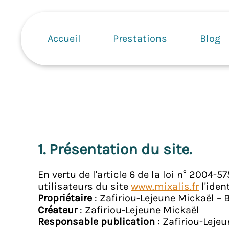
Aller
Navigation
au
principale
contenu
Accueil
Prestations
Blog
principal
1. Présentation du site.
En vertu de l'article 6 de la loi n° 2004
utilisateurs du site
www.mixalis.fr
l'iden
Propriétaire
: Zafiriou-Lejeune Mickaël –
Créateur
: Zafiriou-Lejeune Mickaël
Responsable publication
: Zafiriou-Leje