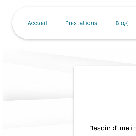
Aller
Navigation
au
principale
contenu
Accueil
Prestations
Blog
principal
Besoin d'une i