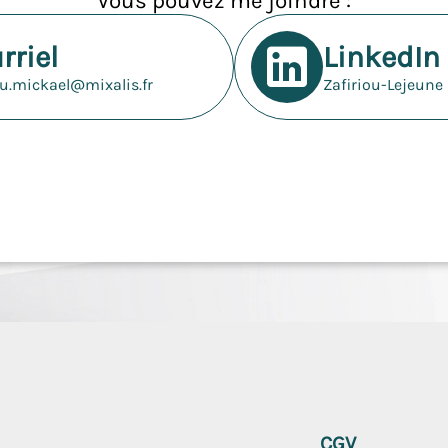
Vous pouvez me joindre :
rriel
LinkedIn
ou.mickael@mixalis.fr
Zafiriou-Lejeune
Pied
de
CGV