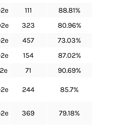
O2e
111
88.81%
O2e
323
80.96%
O2e
457
73.03%
O2e
154
87.02%
O2e
71
90.69%
O2e
244
85.7%
O2e
369
79.18%