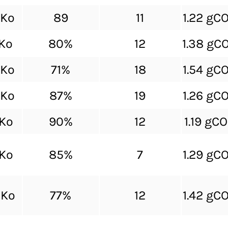
 Ko
89
11
1.22 gC
 Ko
80%
12
1.38 gC
 Ko
71%
18
1.54 gC
 Ko
87%
19
1.26 gC
 Ko
90%
12
1.19 gC
 Ko
85%
7
1.29 gC
 Ko
77%
12
1.42 gC